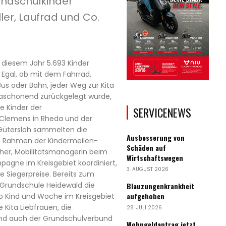
undschulkinder
er, Laufrad und Co.
n diesem Jahr 5.693 Kinder
 Egal, ob mit dem Fahrrad,
 Bus oder Bahn, jeder Weg zur Kita
maschonend zurückgelegt wurde,
ie Kinder der
SERVICENEWS
 Clemens in Rheda und der
Gütersloh sammelten die
Ausbesserung von
m Rahmen der Kindermeilen-
Schäden auf
er, Mobilitätsmanagerin beim
Wirtschaftswegen
mpagne im Kreisgebiet koordiniert,
3. AUGUST 2026
e Siegerpreise. Bereits zum
e Grundschule Heidewald die
Blauzungenkrankheit
aufgehoben
o Kind und Woche im Kreisgebiet
 Kita Liebfrauen, die
28. JULI 2026
nd auch der Grundschulverbund
Wohngeldantrag jetzt