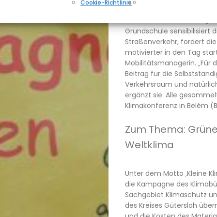
Cookie-Richtlinie
Events
ernährt und den Müll richt
einen Sticker in ihr Heft. „
Grundschule sensibilisiert 
Straßenverkehr, fördert die
motivierter in den Tag start
Mobilitätsmanagerin. „Für di
Beitrag für die Selbstständ
Verkehrsraum und natürlich
ergänzt sie. Alle gesammel
Klimakonferenz in Belém (B
Zum Thema: Grüne 
Weltklima
Unter dem Motto ‚Kleine Kl
die Kampagne des Klimabün
Sachgebiet Klimaschutz un
des Kreises Gütersloh über
und die Kosten des Materia