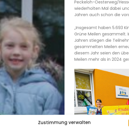
Peckeloh-Oesterweg/Hessel
wiederholten Mal dabei un
Jahren auch schon die vord
„Insgesamt haben 5.693 Kin
Grüne Meilen gesammelt. 
Jahren stiegen die Teilneh
gesammelten Meilen erneut 
diesem Jahr seien den über
Meilen mehr als in 2024 g
Aktuelles
&
Zustimmung verwalten