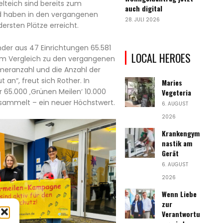
teich sind bereits zum
auch digital
d haben in den vergangenen
28. JULI 2026
ersten Plätze erreicht.
der aus 47 Einrichtungen 65.581
LOCAL HEROES
Im Vergleich zu den vergangenen
meranzahl und die Anzahl der
an“, freut sich Rother. In
Maries
 65.000 ‚Grünen Meilen‘ 10.000
Vegeteria
esammelt – ein neuer Höchstwert.
6. AUGUST
2026
Krankengym
nastik am
Gerät
6. AUGUST
2026
Wenn Liebe
zur
Verantwortu