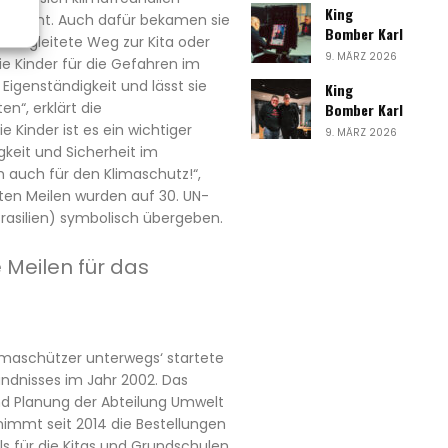
King
ig trennt. Auch dafür bekamen sie
Bomber Karl
Der begleitete Weg zur Kita oder
9. MÄRZ 2026
die Kinder für die Gefahren im
 Eigenständigkeit und lässt sie
King
en“, erklärt die
Bomber Karl
e Kinder ist es ein wichtiger
9. MÄRZ 2026
igkeit und Sicherheit im
 auch für den Klimaschutz!“,
ten Meilen wurden auf 30. UN-
rasilien) symbolisch übergeben.
Meilen für das
imaschützer unterwegs‘ startete
dnisses im Jahr 2002. Das
d Planung der Abteilung Umwelt
nimmt seit 2014 die Bestellungen
ls für die Kitas und Grundschulen