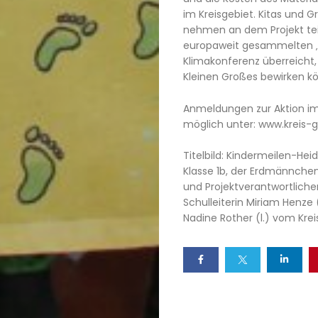
im Kreisgebiet. Kitas und 
nehmen an dem Projekt teil
europaweit gesammelten ‚G
Klimakonferenz überreicht,
Kleinen Großes bewirken k
Anmeldungen zur Aktion im
möglich unter: www.kreis-
Titelbild: Kindermeilen-Hei
Klasse 1b, der Erdmännchenk
und Projektverantwortliche
Schulleiterin Miriam Henze
Nadine Rother (l.) vom Krei