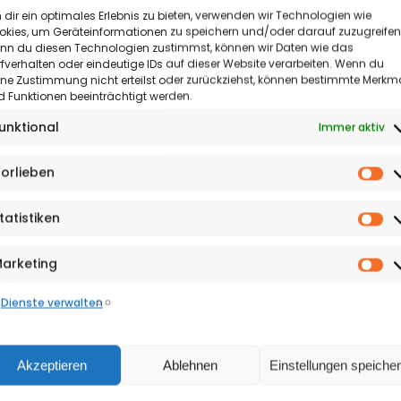
Termine
dir ein optimales Erlebnis zu bieten, verwenden wir Technologien wie
okies, um Geräteinformationen zu speichern und/oder darauf zuzugreifen
Kultur
nn du diesen Technologien zustimmst, können wir Daten wie das
fverhalten oder eindeutige IDs auf dieser Website verarbeiten. Wenn du
&
ine Zustimmung nicht erteilst oder zurückziehst, können bestimmte Merkm
 Funktionen beeinträchtigt werden.
Meinung
Kindermeilen-Kindertagese
unktional
Immer aktiv
Freuen sich über die ge
Reportagen
Kindertageseinrichtung St. C
Michaela Burow, Mobilitäts
orlieben
&
Vo
Gütersloh) und Kita-Leitun
G
Sonderthemen
tatistiken
St
Für jeden Weg, den die Kind
Shopping
wurden, durften sie sich ei
arketing
Ma
Sammelheft einkleben. Das 
&
spielerisch mit Themen zur
Dienste verwalten
Adressen
dem Klimawandel und dem
auseinander und werden auf
Ausgaben-
umweltbewusste Lebensweise
Akzeptieren
Ablehnen
Einstellungen speiche
beschäftigten sich außerd
Archiv
Wasser sparen können, wie