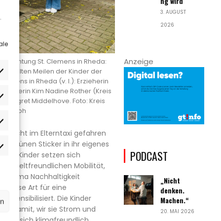
ng wird
3. AUGUST
.
2026
ale
Anzeige
inrichtung St. Clemens in Rheda:
sammelten Meilen der Kinder der
lemens in Rheda (v. l.): Erzieherin
managerin Kim Nadine Rother (Kreis
rlieben
g Margret Middelhove. Foto: Kreis
ütersloh
atistiken
er nicht im Elterntaxi gefahren
nen grünen Sticker in ihr eigenes
rketing
PODCAST
Ziel: Kinder setzen sich
 umweltfreundlichen Mobilität,
 Thema Nachhaltigkeit
„Nicht
 diese Art für eine
denken.
 sensibilisiert. Die Kinder
Machen.“
rn
em damit, wir sie Strom und
20. MAI 2026
 man sich klimafreundlich