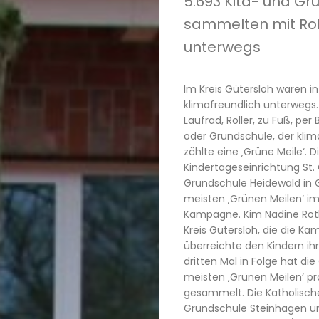
5.693 Kita- und Gr
sammelten mit Roll
unterwegs
Im Kreis Gütersloh waren i
klimafreundlich unterwegs.
Laufrad, Roller, zu Fuß, per
oder Grundschule, der kli
zählte eine ‚Grüne Meile‘. D
Kindertageseinrichtung St.
Grundschule Heidewald in 
meisten ‚Grünen Meilen‘ i
Kampagne. Kim Nadine Roth
Kreis Gütersloh, die die Ka
überreichte den Kindern ihr
dritten Mal in Folge hat di
meisten ‚Grünen Meilen‘ pr
gesammelt. Die Katholische
Grundschule Steinhagen u