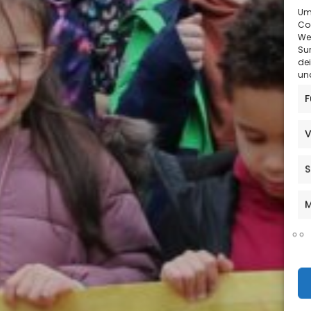
Um 
Co
We
Sur
de
und
F
V
S
M