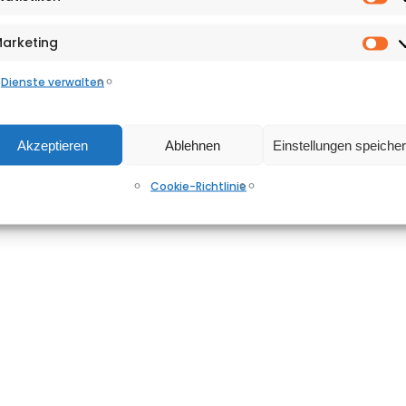
St
Shopping
arketing
Ma
&
Dienste verwalten
Adressen
Ausgaben-
Akzeptieren
Ablehnen
Einstellungen speiche
Archiv
Cookie-Richtlinie
Events