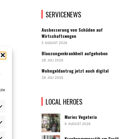
SERVICENEWS
Ausbesserung von Schäden auf
Wirtschaftswegen
3. AUGUST 2026
Blauzungenkrankheit aufgehoben
28. JULI 2026
Wohngeldantrag jetzt auch digital
.
28. JULI 2026
ale
LOCAL HEROES
Maries Vegeteria
6. AUGUST 2026
rlieben
Krankengymnastik am Gerät