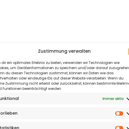
Aktuelles
&
Zustimmung verwalten
Termine
dir ein optimales Erlebnis zu bieten, verwenden wir Technologien wie
okies, um Geräteinformationen zu speichern und/oder darauf zuzugreifen
Kultur
nn du diesen Technologien zustimmst, können wir Daten wie das
fverhalten oder eindeutige IDs auf dieser Website verarbeiten. Wenn du
&
ine Zustimmung nicht erteilst oder zurückziehst, können bestimmte Merkm
 Funktionen beeinträchtigt werden.
Meinung
unktional
Immer aktiv
Reportagen
orlieben
&
Vo
Sonderthemen
tatistiken