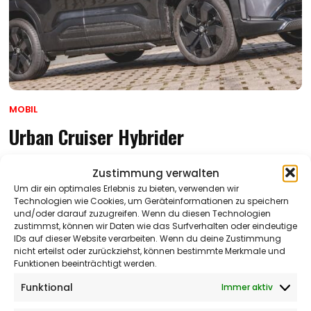
MOBIL
Urban Cruiser Hybrider
Anzeige
| Der neue Vollstromer Toyota Urban Cruiser in der
Zustimmung verwalten
Lounge-Version ist ein echtes Statement für die Stadt. Mit
Um dir ein optimales Erlebnis zu bieten, verwenden wir
174 PS und einer 61 kWh Batterie bringt er nicht nur Power,
Technologien wie Cookies, um Geräteinformationen zu speichern
sondern auch jede...
und/oder darauf zuzugreifen. Wenn du diesen Technologien
zustimmst, können wir Daten wie das Surfverhalten oder eindeutige
IDs auf dieser Website verarbeiten. Wenn du deine Zustimmung
ADVERTORIAL
16. APRIL 2026
nicht erteilst oder zurückziehst, können bestimmte Merkmale und
Funktionen beeinträchtigt werden.
Funktional
Immer aktiv