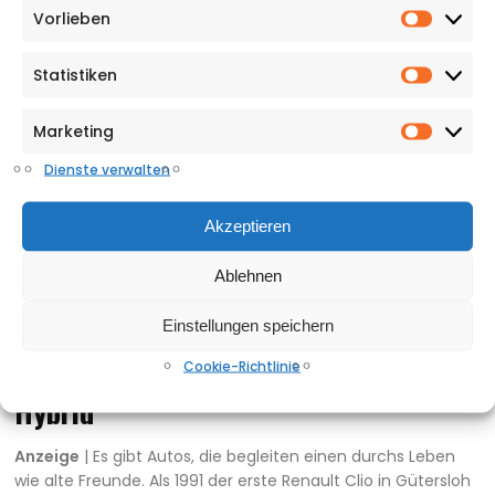
Vorlieben
Vorlieb
Statistiken
Statisti
Marketing
Market
Dienste verwalten
Akzeptieren
Ablehnen
Einstellungen speichern
DER AUTO-TEST
Cookie-Richtlinie
Vive la légèreté! Der neue Clio VI
Hybrid
Anzeige
| Es gibt Autos, die begleiten einen durchs Leben
wie alte Freunde. Als 1991 der erste Renault Clio in Gütersloh