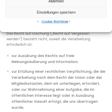
Verantwortliche, die die personenbezogenen Daten
Ablehnen
verarbeiten, darüber zu informieren, dass Sie von ihnen
die Löschung aller Links zu diesen personenbezogenen
Einstellungen speichern
Daten oder von Kopien oder Replikationen dieser
Cookie-Richtlinie
personenbezogenen Daten verlangt hat.
Das Recht auf Löschung („Recht auf Vergessen
werden“) besteht nicht, soweit die Verarbeitung
erforderlich ist:
zur Ausübung des Rechts auf freie
Meinungsäußerung und Information;
zur Erfüllung einer rechtlichen Verpflichtung, die die
Verarbeitung nach dem Recht der Union oder der
Mitgliedsstaaten, dem wir unterliegen, erfordert,
oder zur Wahrnehmung einer Aufgabe, die im
öffentlichen Interesse liegt oder in Ausübung
öffentlicher Gewalt erfolgt, die uns übertragen
wurde;