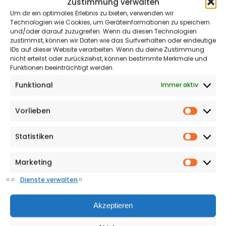
Zustimmung verwalten
Die personenbezogenen Daten wurden
Um dir ein optimales Erlebnis zu bieten, verwenden wir
unrechtmäßig verarbeitet.
Technologien wie Cookies, um Geräteinformationen zu speichern
und/oder darauf zuzugreifen. Wenn du diesen Technologien
zustimmst, können wir Daten wie das Surfverhalten oder eindeutige
Die Löschung der personenbezogenen Daten ist
IDs auf dieser Website verarbeiten. Wenn du deine Zustimmung
zur Erfüllung einer rechtlichen Verpflichtung nach
nicht erteilst oder zurückziehst, können bestimmte Merkmale und
dem Unionsrecht oder dem Recht der
Funktionen beeinträchtigt werden.
Mitgliedsstaaten erforderlich.
Funktional
Immer aktiv
Die personenbezogenen Daten wurden in Bezug
auf angebotene Dienste der
Vorlieben
Vorlieb
Informationsgesellschaft gemäß Art. 8 Abs. 1
DSGVO erhoben.
Statistiken
Statisti
Haben wir die Sie betreffenden personenbezogenen
Marketing
Market
Daten öffentlich gemacht und sind wir zu deren
Dienste verwalten
Löschung verpflichtet, so treffen wir unter
Berücksichtigung der verfügbaren Technologie und der
Implementierungskosten angemessene Maßnahmen,
Akzeptieren
auch technischer Art, um für die Datenverarbeitung