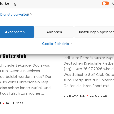
Shopping
arketing
Ma
&
Dienste verwalten
Adressen
Ausgaben-
Akzeptieren
Ablehnen
Einstellungen speiche
PINNWAND
Archiv
ose
Jeder Schlag zählt
Cookie-Richtlinie
Events
tionsschulung im
Westfälischer Golf Club Güte
m Gütersloh
lädt zum Benefizturnier zug
Deutschen Krebshilfe Rietbe
zählt jede Sekunde. Doch was
(cg) – Am 26.07.2026 wird d
u tun, wenn ein lebloser
Westfälische Golf Club Güter
derbelebt werden muss? Der
zum Treffpunkt für Golferi
-Kurs vom Führerschein liegt
Golfer, die ihren Sport mit...
eise schon lange zurück und
etwas falsch zu machen,...
DIE REDAKTION
20. JULI 2026
N
20. JULI 2026