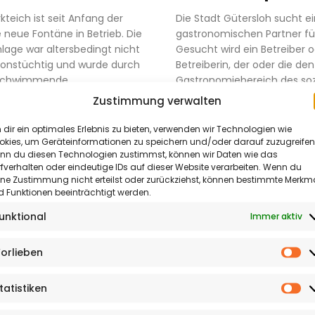
kteich ist seit Anfang der
Die Stadt Gütersloh sucht 
neue Fontäne in Betrieb. Die
gastronomischen Partner für
nlage war altersbedingt nicht
Gesucht wird ein Betreiber o
ionstüchtig und wurde durch
Betreiberin, der oder die den
Aktuelles
 schwimmende
Gastronomiebereich des sozi
age ersetzt. Die Konstruktion
Zentrums mit einem zeitg
&
Zustimmung verwalten
gregaten und...
Konzept neu belebt und dami
Termine
dir ein optimales Erlebnis zu bieten, verwenden wir Technologien wie
N
23. JULI 2026
DIE REDAKTION
22. JULI 2026
okies, um Geräteinformationen zu speichern und/oder darauf zuzugreifen
Kultur
nn du diesen Technologien zustimmst, können wir Daten wie das
fverhalten oder eindeutige IDs auf dieser Website verarbeiten. Wenn du
&
ine Zustimmung nicht erteilst oder zurückziehst, können bestimmte Merkm
 Funktionen beeinträchtigt werden.
Meinung
unktional
Immer aktiv
Reportagen
orlieben
&
Vo
Sonderthemen
tatistiken
St