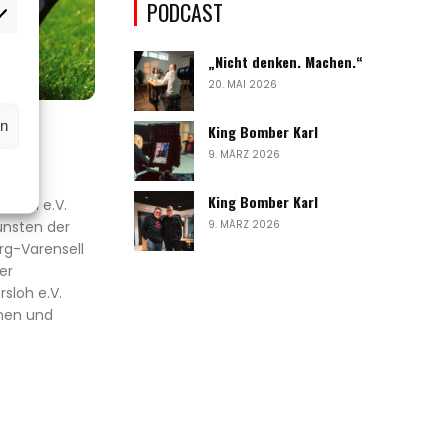
PODCAST
rketing
„Nicht denken. Machen.“
20. MAI 2026
rn
King Bomber Karl
9. MÄRZ 2026
King Bomber Karl
rsloh e.V.
unsten der
9. MÄRZ 2026
rg-Varensell
er
sloh e.V.
nnen und