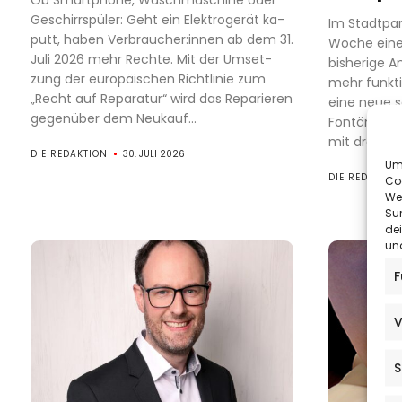
Ob Smartphone, Waschmaschine oder
Geschirrspüler: Geht ein Elektrogerät ka-
Im Stadtpar
putt, haben Verbraucher:innen ab dem 31.
Woche eine 
Juli 2026 mehr Rechte. Mit der Umset-
bisherige A
zung der europäischen Richtlinie zum
mehr funkt
„Recht auf Reparatur“ wird das Reparieren
eine neue
gegenüber dem Neukauf...
Fontänenanl
mit drei Ag
DIE REDAKTION
30. JULI 2026
Um 
DIE REDAKTIO
Co
We
Sur
de
und
F
V
S