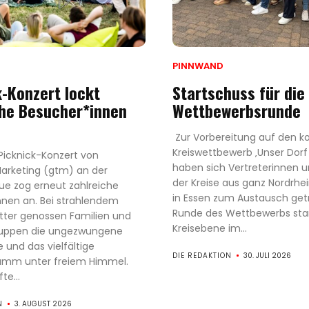
PINNWAND
k-Konzert lockt
Startschuss für die
che Besucher*innen
Wettbewerbsrunde
Zur Vorbereitung auf den
Kreiswettbewerb ‚Unser Dorf
Picknick-Konzert von
haben sich Vertreterinnen u
arketing (gtm) an der
der Kreise aus ganz Nordrhe
ue zog erneut zahlreiche
in Essen zum Austausch getr
nen an. Bei strahlendem
Runde des Wettbewerbs star
er genossen Familien und
Kreisebene im...
uppen die ungezwungene
und das vielfältige
DIE REDAKTION
30. JULI 2026
amm unter freiem Himmel.
te...
N
3. AUGUST 2026