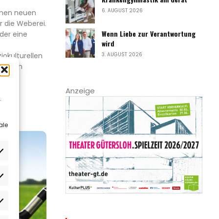
6. AUGUST 2026
einen neuen
 die Weberei.
Wenn Liebe zur Verantwortung
der eine
wird
3. AUGUST 2026
okulturellen
emäßen
t...
Anzeige
.
ale
rlieben
atistiken