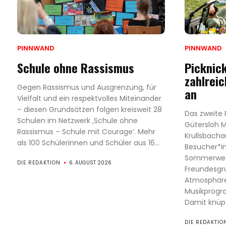
PINNWAND
PINNWAND
Schule ohne Rassismus
Picknic
zahlrei
Gegen Rassismus und Ausgrenzung, für
an
Vielfalt und ein respektvolles Miteinander
– diesen Grundsätzen folgen kreisweit 28
Das zweite 
Schulen im Netzwerk ‚Schule ohne
Gütersloh M
Rassismus – Schule mit Courage‘. Mehr
Krullsbacha
als 100 Schülerinnen und Schüler aus 16...
Besucher*in
Sommerwett
DIE REDAKTION
6. AUGUST 2026
Freundesgr
Atmosphäre 
Musikprogr
Damit knüpf
DIE REDAKTIO