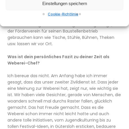
Einstellungen speichern
feiern wir dann nochmal intern mit allen, die zum Erfolg
der Bürgerkiez-Zeit beigetragen haben und dann
Cookie-Richtlinie
müssen wir am 1. Februar das Gebäude der
Stadtverwaltung besenrein übergeben. Einige Dinge, die
der Förderverein für seinen Baustellenbetrieb
gebrauchen kann wie Tische, Stühle, Bühnen, Theken
usw. lassen wir vor Ort.
Was ist dein persönliches Fazit zu deiner Zeit als
Weberei-Chef?
Ich bereue das nicht. Am Anfang habe ich immer
gesagt, dass das unser zweiter Zivildienst ist. Dass jeder
eine Meinung zur Weberei hat, zeigt nur, wie wichtig sie
ist. Wir haben viele Gesichter, gerade von Menschen, die
woanders schnell mal durchs Raster fallen, glücklich
gemacht. Das hat Freude gemacht. Dass es die
Weberei schon immer nicht leicht hatte und auch
andere tolle Initiativen, vom Jugendkulturring bis zu
tollen Festival-Ideen, in Gütersloh ersticken, bedauere