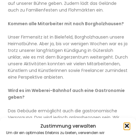
auf unserer Bühne geben. Zudem lädt das Gelände
auch zu Familienfesten und Flohmärkten ein.
Kommen alle Mitarbeiter mit nach Borgholzhausen?
Unser Firmensitz ist in Bielefeld, Borgholzhausen unsere
Heimatbühne. Aber ja, bis vor wenigen Wochen war es ja
trotz unserer langfristigen Kündigung in Gütersloh
unklar, wie es mit dem Bürgerzentrum weitergeht. Durch
unsere Aktivitäten konnten wir vielen Mitarbeitenden,
Künstlern und Künstlerinnen sowie Freelancer zumindest
eine Perspektive anbieten.
Wird es im Weberei-Bahnhof auch eine Gastronomie
geben?
Das Gebäude ermöglicht auch die gastronomische
Versorgung. Das wird jedoch anlassbezogen sein. Wir
werden keine täglich geöffnete Kneipe oder ein Bistro
Zustimmung verwalten
betreiben. Aber, wer seinen Geburtstag oder sein
Um dir ein optimales Erlebnis zu bieten, verwenden wir