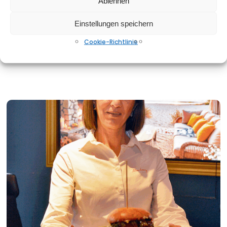
Ablehnen
steht für ehrliche, nachhaltige Küche mit regionalen
Zutaten – und Burger, die wirklich mit Liebe gemacht sind.
Einstellungen speichern
Die köstlichen Patties stammen aus artgerechter Haltung
und werden...
Cookie-Richtlinie
ADVERTORIAL
19. OKTOBER 2025