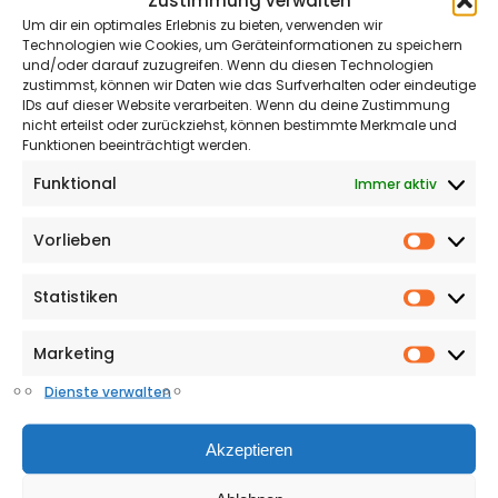
Zustimmung verwalten
Um dir ein optimales Erlebnis zu bieten, verwenden wir
Technologien wie Cookies, um Geräteinformationen zu speichern
und/oder darauf zuzugreifen. Wenn du diesen Technologien
zustimmst, können wir Daten wie das Surfverhalten oder eindeutige
IDs auf dieser Website verarbeiten. Wenn du deine Zustimmung
nicht erteilst oder zurückziehst, können bestimmte Merkmale und
Funktionen beeinträchtigt werden.
Funktional
Immer aktiv
Vorlieben
Vorlieb
Statistiken
Statisti
Marketing
Market
Dienste verwalten
BEST BURGER
Green’s
Akzeptieren
Anzeige
| Das Green’s an der Gütersloher Kneipenmeile