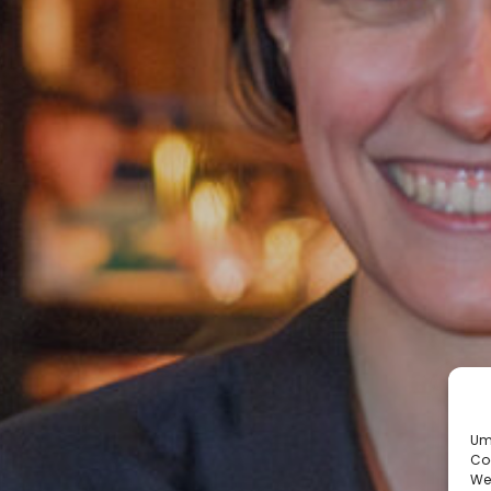
Um 
Co
We