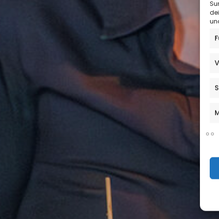
Sur
de
und
F
V
S
M