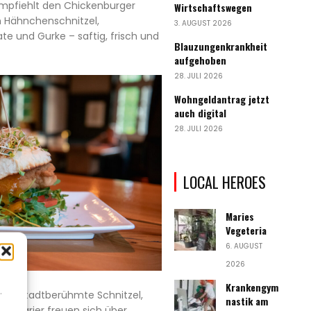
 empfiehlt den Chickenburger
Wirtschaftswegen
m Hähnchenschnitzel,
3. AUGUST 2026
e und Gurke – saftig, frisch und
Blauzungenkrankheit
aufgehoben
28. JULI 2026
Wohngeldantrag jetzt
auch digital
28. JULI 2026
LOCAL HEROES
Maries
Vegeteria
6. AUGUST
2026
Krankengym
.
auch stadtberühmte Schnitzel,
nastik am
Vegetarier freuen sich über