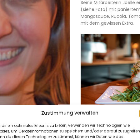
Seine Mitarbeiterin Joelle
(siehe Foto) mit panierte
Mangosauce, Rucola, Tomat
mit dem gewissen Extra.
Aktuelles
&
Zustimmung verwalten
Termine
dir ein optimales Erlebnis zu bieten, verwenden wir Technologien wie
okies, um Geräteinformationen zu speichern und/oder darauf zuzugreifen
Neben Burgern gibt’s hier 
Kultur
nn du diesen Technologien zustimmst, können wir Daten wie das
frische Salate und Pizzen. 