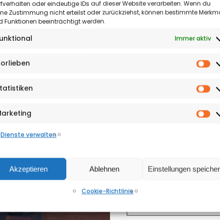
fverhalten oder eindeutige IDs auf dieser Website verarbeiten. Wenn du
Falafel- und Halloumi-Burge
&
ine Zustimmung nicht erteilst oder zurückziehst, können bestimmte Merkm
König Pilsener, Benediktiner
 Funktionen beeinträchtigt werden.
Meinung
sorgen für den passenden 
unktional
Immer aktiv
Tradition mit moderner Kü
Reportagen
wert.
orlieben
&
Vo
Sonderthemen
tatistiken
St
Shopping
arketing
Ma
&
Dienste verwalten
Adressen
Ausgaben-
Akzeptieren
Ablehnen
Einstellungen speiche
Archiv
Cookie-Richtlinie
Events