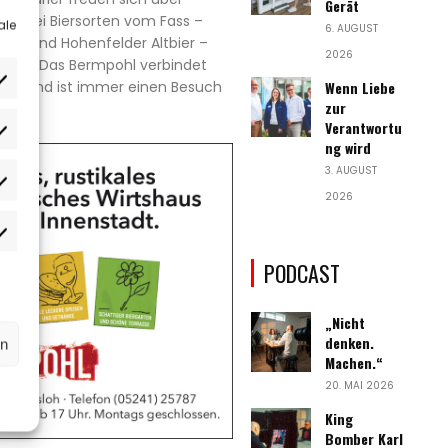
Gerät
r. Drei Biersorten vom Fass –
ale
6. AUGUST
 Hell und Hohenfelder Altbier –
2026
Drink. Das Bermpohl verbindet
Wenn Liebe
che und ist immer einen Besuch
zur
Verantwortu
rlieben
ng wird
3. AUGUST
atistiken
2026
rketing
PODCAST
„Nicht
denken.
rn
Machen.“
20. MAI 2026
King
Bomber Karl