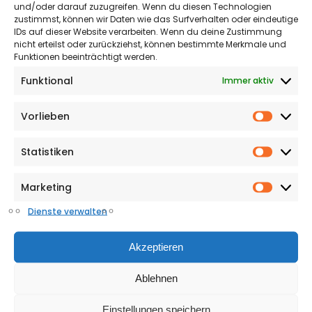
und/oder darauf zuzugreifen. Wenn du diesen Technologien
und eine Abgabe entrichten. Dazu gibt es gleich mehrere
zustimmst, können wir Daten wie das Surfverhalten oder eindeutige
Neuerungen, nachdem das Land zum 1. Juli das
IDs auf dieser Website verarbeiten. Wenn du deine Zustimmung
Landesfischereigesetz geändert und unter...
nicht erteilst oder zurückziehst, können bestimmte Merkmale und
Funktionen beeinträchtigt werden.
DIE REDAKTION
15. JULI 2026
Funktional
Immer aktiv
Vorlieben
Vorlieb
Statistiken
Statisti
Marketing
Market
Dienste verwalten
Akzeptieren
Ablehnen
Einstellungen speichern