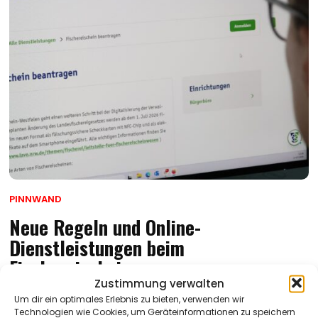
PINNWAND
Neue Regeln und Online-
Dienstleistungen beim
Fischereischein
Zustimmung verwalten
Hobby Angeln: Wer es betreiben will, muss die
Um dir ein optimales Erlebnis zu bieten, verwenden wir
Technologien wie Cookies, um Geräteinformationen zu speichern
Fischereiprüfung bestehen, den Fischereischein beantragen