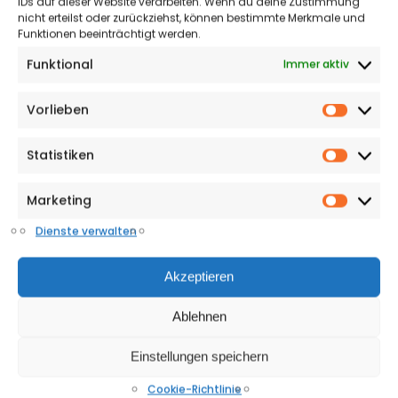
IDs auf dieser Website verarbeiten. Wenn du deine Zustimmung
nicht erteilst oder zurückziehst, können bestimmte Merkmale und
SCHLAGZEILEN
Funktionen beeinträchtigt werden.
Funktional
Immer aktiv
Neue Regelung bei Personalausfällen in städtischen Kitas
3. AUGUST 2026
Vorlieben
Vorlieb
Zwangsgeld für Autoscooter im Parkbad
3. AUGUST 2026
Statistiken
Statisti
Marketing
Market
Anzeige
Dienste verwalten
Akzeptieren
Ablehnen
Einstellungen speichern
Cookie-Richtlinie