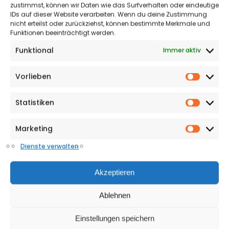
zustimmst, können wir Daten wie das Surfverhalten oder eindeutige
IDs auf dieser Website verarbeiten. Wenn du deine Zustimmung
Einladung an alle Interessenten
nicht erteilst oder zurückziehst, können bestimmte Merkmale und
Interessierte können das Ladenlokal in der Berliner
Funktionen beeinträchtigt werden.
Straße 44 jederzeit von außen besichtigen und sich von
Funktional
Immer aktiv
der Gestaltung inspirieren lassen. Wer eine konkrete
Nutzungsidee hat und sich eine Anmietung vorstellen
kann, wendet sich an Kaup Immobilien für weitere
Vorlieben
Vorlieb
Informationen zur Fläche. Für alle Fragen zum
Förderprogramm und zu weiteren
Statistiken
Statisti
Unterstützungsangeboten rund um die Gründung in der
Gütersloher Innenstadt steht die conceptGT beratend
Marketing
zur Seite.
Market
Kaup Immobilien: info@kaup-immobilien.de | Tel. 05241
Dienste verwalten
33050
Akzeptieren
conceptGT: Katharina Frenser | k.frenser@conceptgt.de
| Tel. 05241 822978
Ablehnen
Einstellungen speichern