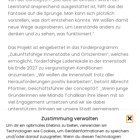
Leerstand ansprechend ausgestattet ist, hilft das der
Fantasie auf die Sprünge. Man kann sich plötzlich
vorstellen, was dort entstehen könnte. Wir wollen damit
neue Wege ausprobieren, um Leerstände anders zu
denken und zu sehen, was funktioniert.“
Das Projekt ist eingebettet in das Förderprogramm
„Zukunftsfähige Innenstädte und Ortszentren“, welches
ermöglicht, förderfähige Ladenlokale in der Innenstadt
bis Ende 2027 zu vergünstigten Konditionen
anzumieten. „Wir wollen die Innenstadt trotz aller
Herausforderungen positiv bearbeiten“, betont Albrecht
Pförtner, Geschäftsführer der conceptGT. „Wenn junge
Gründerinnen wie Mianda Tchalikian ihre Ideen mit so
viel Engagement umsetzen und wir sie dabei
unterstützen, bringen wir unsere Stadt gemeinsam
Schritt für Schritt nach vorne.“ Dass dieses Projekt an
Zustimmung verwalten
einer so prominenten Adresse möglich ist, beruhe, so
Um dir ein optimales Erlebnis zu bieten, verwenden wir
Pförtner, auf der engen Zusammenarbeit von
Technologien wie Cookies, um Geräteinformationen zu speichern
Eigentümer, Makler, Stagerin und städtischer Tochter.
und/oder darauf zuzugreifen. Wenn du diesen Technologien