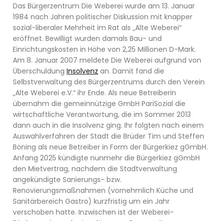
Das Bürgerzentrum Die Weberei wurde am 13. Januar
1984 nach Jahren politischer Diskussion mit knapper
sozial-liberaler Mehrheit im Rat als „Alte Weberei“
eröffnet. Bewilligt wurden damals Bau- und
Einrichtungskosten in Höhe von 2,25 Millionen D-Mark.
Am 8. Januar 2007 meldete Die Weberei aufgrund von
Überschuldung
Insolvenz
an. Damit fand die
Selbstverwaltung des Bürgerzentrums durch den Verein
„Alte Weberei e.V.“ ihr Ende. Als neue Betreiberin
übernahm die gemeinnützige GmbH PariSozial die
wirtschaftliche Verantwortung, die im Sommer 2013
dann auch in die Insolvenz ging. Ihr folgten nach einem
Auswahlverfahren der Stadt die Brüder Tim und Steffen
Böning als neue Betreiber in Form der Bürgerkiez gGmbH.
Anfang 2025 kündigte nunmehr die Bürgerkiez gGmbH
den Mietvertrag, nachdem die Stadtverwaltung
angekündigte Sanierungs- bzw.
Renovierungsmaßnahmen (vornehmlich Küche und
Sanitärbereich Gastro) kurzfristig um ein Jahr
verschoben hatte. Inzwischen ist der Weberei-