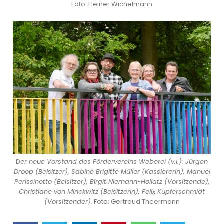
Foto: Heiner Wichelmann
D
er neue Vorstand des Fördervereins Weberei (v.l.): Jürgen
Droop (Beisitzer), Sabine Brigitte Müller (Kassiererin), Manuel
Perissinotto (Beisitzer), Birgit Niemann-Hollatz (Vorsitzende),
Christiane von Minckwitz (Beisitzerin), Felix Kupferschmidt
(Vorsitzender).
Foto: Gertraud Theermann