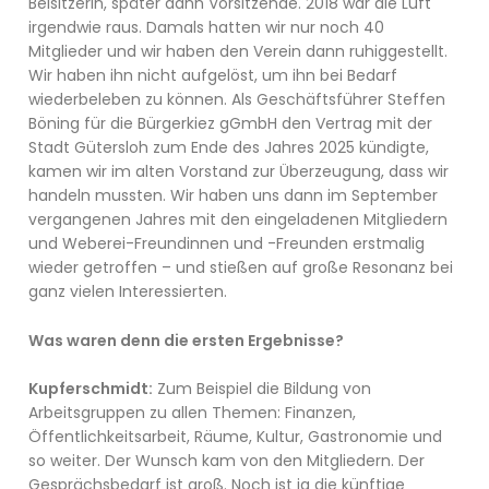
Beisitzerin, später dann Vorsitzende. 2018 war die Luft
irgendwie raus. Damals hatten wir nur noch 40
Mitglieder und wir haben den Verein dann ruhiggestellt.
Wir haben ihn nicht aufgelöst, um ihn bei Bedarf
wiederbeleben zu können. Als Geschäftsführer Steffen
Böning für die Bürgerkiez gGmbH den Vertrag mit der
Stadt Gütersloh zum Ende des Jahres 2025 kündigte,
kamen wir im alten Vorstand zur Überzeugung, dass wir
handeln mussten. Wir haben uns dann im September
vergangenen Jahres mit den eingeladenen Mitgliedern
und Weberei-Freundinnen und -Freunden erstmalig
wieder getroffen – und stießen auf große Resonanz bei
ganz vielen Interessierten.
Was waren denn die ersten Ergebnisse?
Kupferschmidt:
Zum Beispiel die Bildung von
Arbeitsgruppen zu allen Themen: Finanzen,
Öffentlichkeitsarbeit, Räume, Kultur, Gastronomie und
so weiter. Der Wunsch kam von den Mitgliedern. Der
Gesprächsbedarf ist groß. Noch ist ja die künftige