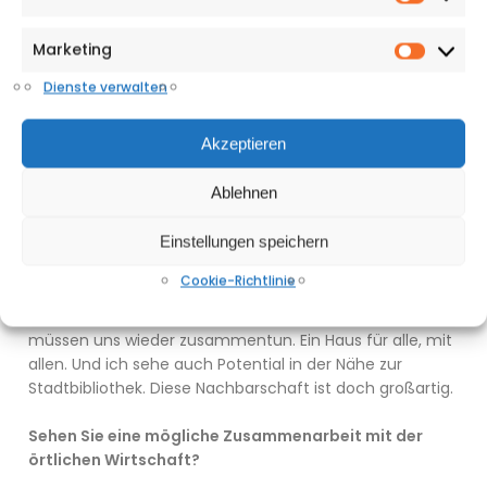
Statisti
erst mal erfahren werden. Wir haben Jugendliche dabei,
aber die kommen aus anderen Bereichen. Wir werden
Marketing
versuchen, Jugendliche über Projektarbeit zu
Market
motivieren.
Dienste verwalten
Ist es für Sie vorstellbar, dass die Weberei ein
Akzeptieren
Zentrum für eine neue Kommunikationskultur in
Gütersloh wird? Dass Parkhotel-Gäste hier genauso
Ablehnen
gerne verweilen wie der Punk? Neuer Anstrich, neue
Begegnung, neues Image?
Einstellungen speichern
Kupferschmidt:
Genau, es geht auch darum, die
Cookie-Richtlinie
Stadtgesellschaft kommunikativ zukunftsfähig zu
machen. Nicht nur „modern“ zu werden, sondern wir
müssen uns wieder zusammentun. Ein Haus für alle, mit
allen. Und ich sehe auch Potential in der Nähe zur
Stadtbibliothek. Diese Nachbarschaft ist doch großartig.
Sehen Sie eine mögliche Zusammenarbeit mit der
örtlichen Wirtschaft?