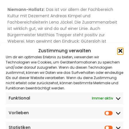
Niemann-Hollatz:
Das ist vor allem der Fachbereich
Kultur mit Dezernent Andreas Kimpel und
Fachbereichsleiterin Lena Jäckel. Die Zusammenarbeit
ist wirklich gut, wir sind da auf einer Linie. Auch
Bürgermeister Matthias Trepper steht positiv zur
Weberei. Man gewinnt den Eindruck: Gütersloh ist
Weberei. Sie hat eine wichtige gesellschaftspolitische
Zustimmung verwalten
Funktion in und für unsere Stadt. Wir sind im Übrigen
Um dir ein optimales Erlebnis zu bieten, verwenden wir
auch mit den Parteien im Rat im Gespräch. Außer mit
Technologien wie Cookies, um Geräteinformationen zu speichern
der AfD.
und/oder darauf zuzugreifen. Wenn du diesen Technologien
zustimmst, können wir Daten wie das Surfverhalten oder eindeutige
IDs auf dieser Website verarbeiten. Wenn du deine Zustimmung
Ihnen liegt vor allem die Jugend am Herzen. Können
nicht erteilst oder zurückziehst, können bestimmte Merkmale und
Sie die Jugendlichen im Bauteil 5 für eine Mitarbeit im
Funktionen beeinträchtigt werden.
Förderverein begeistern?
Funktional
Immer aktiv
Kupferschmidt:
Wir sind mit dem Jugendzentrum im
Gespräch. Von dort kommt der Hinweis, es sei schwierig,
Vorlieben
Vorlieb
die identischen Jugendlichen auch für unseren
Förderverein zu motivieren. Die Selbstwirksamkeit muss
Statistiken