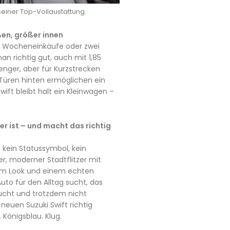
seiner Top-Vollaustattung.
ßen, größer innen
ür Wocheneinkäufe oder zwei
an richtig gut, auch mit 1,85
enger, aber für Kurzstrecken
ei Türen hinten ermöglichen ein
Swift bleibt halt ein Kleinwagen –
.
 er ist – und macht das richtig
, kein Statussymbol, kein
rer, moderner Stadtflitzer mit
em Look und einem echten
to für den Alltag sucht, das
ucht und trotzdem nicht
 neuen Suzuki Swift richtig
. Königsblau. Klug.