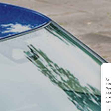
Um 
Co
We
Sur
de
und
F