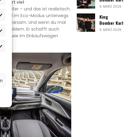
 fährt viel
9. MÄRZ 2026
r 5 Liter – und das ist realistisch.
 du viel im Eco-Modus unterwegs
King
rlieben
richtig sparsam. Und wenn du mal
Bomber Karl
Kein Problem. Er schafft auch
9. MÄRZ 2026
atistiken
 dich wie im Einkaufswagen
rketing
rn