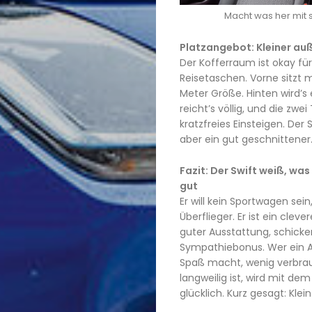
Macht was her mit 
Platzangebot: Kleiner au
Der Kofferraum ist okay f
Reisetaschen. Vorne sitzt m
Meter Größe. Hinten wird’s 
reicht’s völlig, und die zw
kratzfreies Einsteigen. Der 
aber ein gut geschnittener
Fazit: Der Swift weiß, was
gut
Er will kein Sportwagen sein
Überflieger. Er ist ein cleve
guter Ausstattung, schick
Sympathiebonus. Wer ein Au
Spaß macht, wenig verbra
langweilig ist, wird mit dem
glücklich. Kurz gesagt: Klein