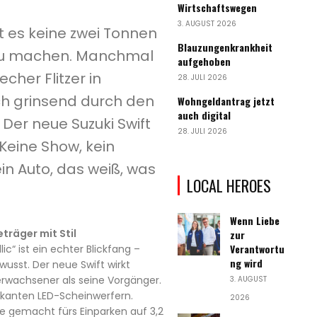
Wirtschaftswegen
3. AUGUST 2026
es keine zwei Tonnen
Blauzungenkrankheit
 zu machen. Manchmal
aufgehoben
recher Flitzer in
28. JULI 2026
ch grinsend durch den
Wohngeldantrag jetzt
auch digital
 Der neue Suzuki Swift
28. JULI 2026
 Keine Show, kein
in Auto, das weiß, was
LOCAL HEROES
Wenn Liebe
träger mit Stil
zur
Verantwortu
ic“ ist ein echter Blickfang –
ng wird
wusst. Der neue Swift wirkt
wachsener als seine Vorgänger.
3. AUGUST
arkanten LED-Scheinwerfern.
2026
ie gemacht fürs Einparken auf 3,2