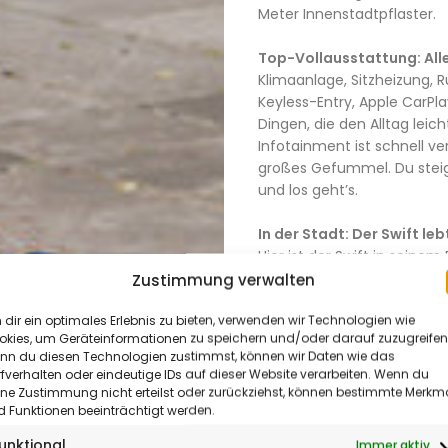
Meter Innenstadtpflaster.
Top-Vollausstattung: Alle
Klimaanlage, Sitzheizung,
Keyless-Entry, Apple CarPlay
Dingen, die den Alltag lei
Infotainment ist schnell v
großes Gefummel. Du steigs
und los geht’s.
In der Stadt: Der Swift leb
Aktuelles
Hier ist der Swift in seine
&
Problem. Parklücken? Die a
Zustimmung verwalten
schon drin. Ampelstarts? Di
Termine
dir ein optimales Erlebnis zu bieten, verwenden wir Technologien wie
Hybrid Comfort+ ziehen spri
okies, um Geräteinformationen zu speichern und/oder darauf zuzugreifen
drücken – aber dafür reicht
Kultur
nn du diesen Technologien zustimmst, können wir Daten wie das
Lenkung und gutem Überblic
fverhalten oder eindeutige IDs auf dieser Website verarbeiten. Wenn du
Federung ist eher straff, 
&
ine Zustimmung nicht erteilst oder zurückziehst, können bestimmte Merkm
Stadtflitzer eben: direkt, w
 Funktionen beeinträchtigt werden.
Meinung
unktional
Immer aktiv