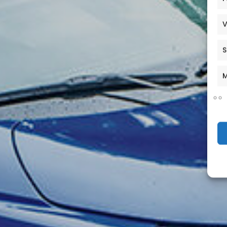
V
S
M