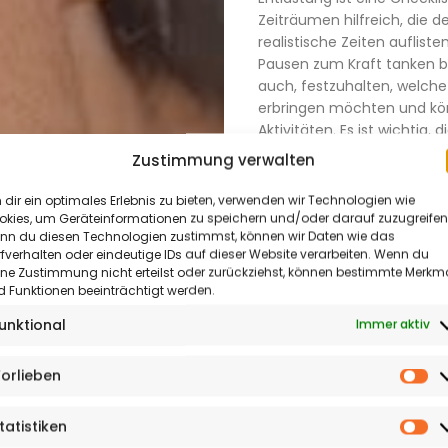
Zeiträumen hilfreich, die de
realistische Zeiten auflis
Pausen zum Kraft tanken b
auch, festzuhalten, welche
erbringen möchten und kö
Aktuelles
Aktivitäten. Es ist wichtig
offen anzusprechen und zu 
&
Zustimmung verwalten
Freunden oder Nachbarn, 
Termine
helfen?
dir ein optimales Erlebnis zu bieten, verwenden wir Technologien wie
okies, um Geräteinformationen zu speichern und/oder darauf zuzugreifen
Kultur
nn du diesen Technologien zustimmst, können wir Daten wie das
Belastbar bleiben – Hilf
fverhalten oder eindeutige IDs auf dieser Website verarbeiten. Wenn du
Pflegende Angehörige verw
&
ine Zustimmung nicht erteilst oder zurückziehst, können bestimmte Merkm
äußeren Erwartungen, was 
 Funktionen beeinträchtigt werden.
führt. Gerade wenn es um di
Meinung
unktional
Immer aktiv
pflegenden Kindern eine Ve
Reportagen
„Mir ist es ganz ähnlich ge
wir, dass eine professionell
orlieben
&
Vo
Angehörigen ersetzt. Aber si
sichere Betreuung brauch
Sonderthemen
tatistiken
St
Alltag, die Angehörigen um 