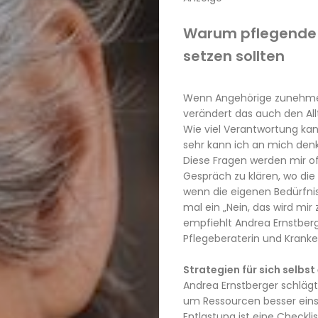
Warum pflegende 
setzen sollten
Wenn Angehörige zunehmen
verändert das auch den All
Wie viel Verantwortung ka
sehr kann ich an mich den
Diese Fragen werden mir of
Gespräch zu klären, wo die 
wenn die eigenen Bedürfniss
mal ein „Nein, das wird mir z
empfiehlt Andrea Ernstberg
Pflegeberaterin und Krank
Strategien für sich selbst
Andrea Ernstberger schlägt
um Ressourcen besser eins
Entlastung ist eine Checkl