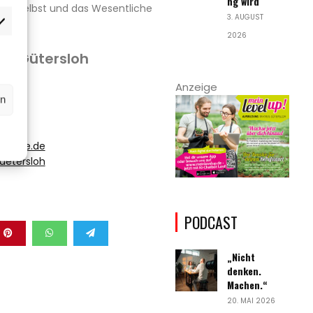
ng wird
ich selbst und das Wesentliche
3. AUGUST
rketing
2026
m Gütersloh
Anzeige
rn
rsloh
a-care.de
uetersloh
PODCAST
„Nicht
denken.
Machen.“
20. MAI 2026