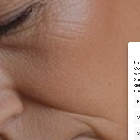
Um 
Co
We
Sur
de
und
F
V
S