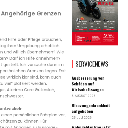
Angehörige Grenzen
d Hilfe oder Pflege brauchen,
tag ihrer Umgebung erheblich.
nn und will ich übernehmen? Wie
ken? Darf ich Hilfe annehmen?
SERVICENEWS
t gestellt. Ich versuche dann im
persönlichen Grenzen liegen. Erst
e wirklich klar sind, kann auch
Ausbesserung von
u viel“ platziert werden,
Schäden auf
Wirtschaftswegen
er, Aterima Care Gütersloh,
enschwester.
3. AUGUST 2026
Blauzungenkrankheit
 entwickeln
aufgehoben
 einen persönlichen Fahrplan vor,
28. JULI 2026
chätzen zu können. Für
Wohngeldantrag jetzt
iste mit Angaben zu Fürsorge-