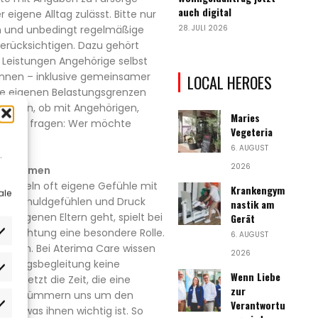
auch digital
r eigene Alltag zulässt. Bitte nur
ten und unbedingt regelmäßige
28. JULI 2026
erücksichtigen. Dazu gehört
 Leistungen Angehörige selbst
nnen – inklusive gemeinsamer
LOCAL HEROES
, die eigenen Belastungsgrenzen
teilen, ob mit Angehörigen,
Maries
und zu fragen: Wer möchte
Vegeteria
6. AUGUST
.
2026
e annehmen
echseln oft eigene Gefühle mit
Krankengym
ale
zu Schuldgefühlen und Druck
nastik am
e eigenen Eltern geht, spielt bei
Gerät
rpflichtung eine besondere Rolle.
6. AUGUST
gangen. Bei Aterima Care wissen
2026
e Alltagsbegleitung keine
rlieben
Wenn Liebe
e ersetzt die Zeit, die eine
zur
t. Wir kümmern uns um den
Verantwortu
atistiken
das, was ihnen wichtig ist. So