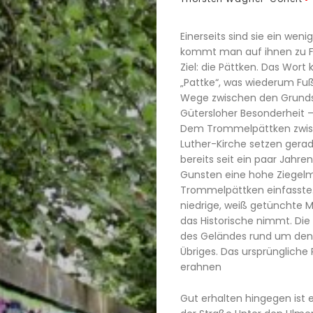
Einerseits sind sie ein wen
kommt man auf ihnen zu Fu
Ziel: die Pättken. Das Wo
„Pattke“, was wiederum Fu
Wege zwischen den Grunds
Gütersloher Besonderheit – 
Dem Trommelpättken zwisc
Luther-Kirche setzen gerad
bereits seit ein paar Jahr
Gunsten eine hohe Ziegelma
Trommelpättken einfasste.
niedrige, weiß getünchte 
das Historische nimmt. Di
des Geländes rund um den 
Übriges. Das ursprüngliche 
erahnen
Gut erhalten hingegen ist 