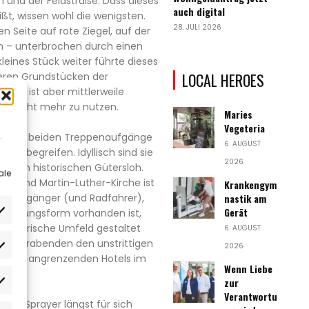
 und der Feldstraße. Dass dieses
auch digital
ißt, wissen wohl die wenigsten.
28. JULI 2026
n Seite auf rote Ziegel, auf der
en – unterbrochen durch einen
kleines Stück weiter führte dieses
LOCAL HEROES
teren Grundstücken der
r Weg ist aber mittlerweile
en nicht mehr zu nutzen.
Maries
Vegeteria
.
h die beiden Treppenaufgänge
6. AUGUST
tken begreifen. Idyllisch sind sie
2026
 raren historischen Gütersloh.
ale
ße und Martin-Luther-Kirche ist
Krankengym
ür Fußgänger (und Radfahrer),
nastik am
Gerät
 Ursprungsform vorhanden ist,
s historische Umfeld gestaltet
6. AUGUST
ommerabenden den unstrittigen
2026
rlieben
-Bar des angrenzenden Hotels im
Wenn Liebe
zur
atistiken
Verantwortu
auch Sprayer längst für sich