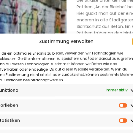
der Straße Unter den Ulmen
Pättken „An der Bleiche“ he
Hier guckt man auf der eine
anderen in alte Stadtgärt
Sichtschutz aus Beton. Ein 
Aktuelles
Pättken früher an den hin
Blessenstätte vorbei. Diese
&
Zustimmung verwalten
zugewuchert und als Pättk
Termine
dir ein optimales Erlebnis zu bieten, verwenden wir Technologien wie
okies, um Geräteinformationen zu speichern und/oder darauf zuzugreifen
Großzügig könnte man auc
Kultur
nn du diesen Technologien zustimmst, können wir Daten wie das
zum Alten Kirchplatz als Pät
fverhalten oder eindeutige IDs auf dieser Website verarbeiten. Wenn du
jedenfalls – und etwas vom
&
ine Zustimmung nicht erteilst oder zurückziehst, können bestimmte Merkm
Der Weg zwischen Kirchstra
 Funktionen beeinträchtigt werden.
Meinung
ein weiterer Schleichweg f
unktional
Immer aktiv
der zwar nicht mehr in der
Reportagen
aber mit viel Gefühl für da
wurde. Zudem hat er an S
orlieben
&
Vo
Vorteil, dass die Ducktail
Freien und am Weg liegt.
Sonderthemen
tatistiken
St
Shopping
Und noch ein Pättken, das 