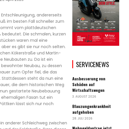
ig Entschleunigung, andererseits
ß im besten Fall schneller zum
rt kommt vom plattdeutschen
ß bedeutet. Die schmalen, kurzen
tücken waren mal eine
aber es gibt sie nur noch selten.
hen Kökerstraße und Martin-
e Neubauten zu. Da ist ein
SERVICENEWS
en bewohnter Neubau, zu dessen
uer zum Opfer fiel, die das
Ausbesserung von
 Stattdessen steht da nun eine
Schäden auf
Mauer, die dem historischen Weg
Wirtschaftswegen
e nun gestartete Neubebauung
3. AUGUST 2026
ehemaligen Fasan tut ein
Pättken lässt sich nur noch
Blauzungenkrankheit
aufgehoben
28. JULI 2026
ein anderer Schleichweg zwischen
Wohngeldantrag jetzt