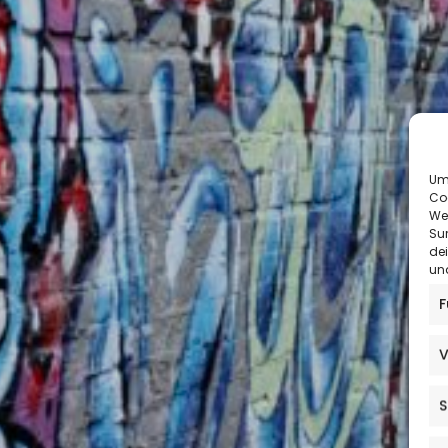
Um 
Co
We
Sur
de
und
F
V
S