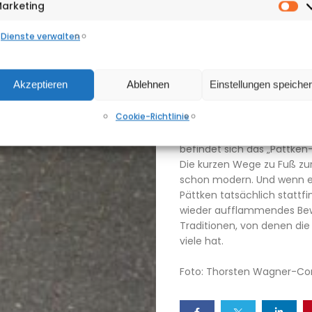
arketing
entdeckt haben: Die recht
Ma
&
Königstraße und der heuti
Dienste verwalten
bis heute überlebt und läss
Adressen
Innenstadtgärten zu.
Ausgaben-
Akzeptieren
Ablehnen
Einstellungen speiche
Vielleicht kommen die Pätt
Archiv
stärkerer Beachtung: Auf 
Cookie-Richtlinie
sind ausgerechnet die alte
Events
geraten. Unter dem Stichwor
befindet sich das „Pättken-
Die kurzen Wege zu Fuß zu
schon modern. Und wenn e
Pättken tatsächlich stattfi
wieder aufflammendes Bewu
Traditionen, von denen die
viele hat.
Foto: Thorsten Wagner-Co