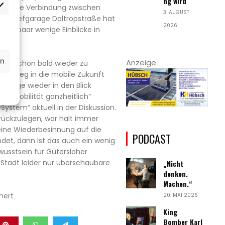
ng wird
winklige Verbindung zwischen
rketing
3. AUGUST
gen Tiefgarage Daltropstraße hat
2026
t ein paar wenige Einblicke in
rn
Anzeige
ken schon bald wieder zu
dem Weg in die mobile Zukunft
n Wege wieder in den Blick
t „Mobilität ganzheitlich“
System“ aktuell in der Diskussion.
rückzulegen, war halt immer
ine Wiederbesinnung auf die
PODCAST
ndet, dann ist das auch ein wenig
sstsein für Gütersloher
 Stadt leider nur überschaubare
„Nicht
denken.
Machen.“
nert
20. MAI 2026
King
Bomber Karl