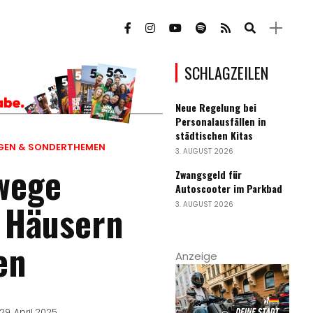
SCHLAGZEILEN
Neue Regelung bei
Personalausfällen in
städtischen Kitas
GEN & SONDERTHEMEN
3. AUGUST 2026
wege
Zwangsgeld für
Autoscooter im Parkbad
 Häusern
3. AUGUST 2026
en
Anzeige
29. April 2025