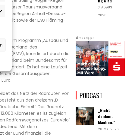
ng wird
 sind der Solling-Vogler-Region
 der Harzer Tourismusverband
3. AUGUST
rketing
 WelterbeRegion Anhalt-Dessau-
2026
-Anhalt sowie der LAG Fläming-
Anzeige
t‘ wird im Programm ‚Ausbau und
rn
 Deutschland‘ des
kehr (BMV), koordiniert durch die
Deutschland beim Bundesamt für
), gefördert. Es hat eine Laufzeit
29, die Gesamtausgaben
 Euro.
PODCAST
ildet das Netz der Radrouten von
besteht aus den dreizehn ‚D-
eutsche Einheit‘. Das Radnetz
„Nicht
2.000 Kilometer, es ist zugleich
denken.
hen Radfernwegenetzes ‚EuroVelo‘
Machen.“
edeutend. Mit dem
20. MAI 2026
 der Bund finanziell die