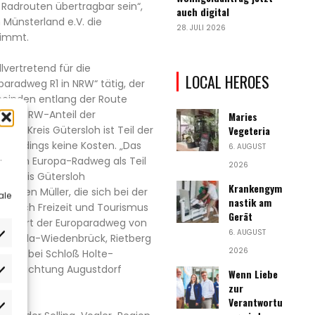
Radrouten übertragbar sein“,
auch digital
 Münsterland e.V. die
28. JULI 2026
nimmt.
llvertretend für die
LOCAL HEROES
aradweg R1 in NRW“ tätig, der
einden entlang der Route
den NRW-Anteil der
Maries
der Kreis Gütersloh ist Teil der
Vegeteria
allerdings keine Kosten. „Das
6. AUGUST
.
ce, den Europa-Radweg als Teil
2026
im Kreis Gütersloh
Krankengym
Carmen Müller, die sich bei der
ale
nastik am
ereich Freizeit und Tourismus
Gerät
oh führt der Europaradweg von
6. AUGUST
h, Rheda-Wiedenbrück, Rietberg
2026
ebiet bei Schloß Holte-
is in Richtung Augustdorf
Wenn Liebe
rlieben
zur
Verantwortu
atistiken