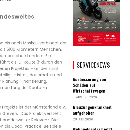
undesweites
n bis nach Moskau verbindet der
als 5100 Kilometern Menschen,
europäischen Ländern. Ein
führt als ‚D-Route 3‘ durch den
SERVICENEWS
 neuen Projektes – an dem sich
teiligt – ist es, dauerhafte und
Ausbesserung von
 Planung, Finanzierung,
Schäden auf
rmarktung der Route zu
Wirtschaftswegen
3. AUGUST 2026
Blauzungenkrankheit
Projekts ist der Münsterland e.V.
aufgehoben
 Greven. „Das Projekt versteht
t bundesweiter Relevanz. Die
28. JULI 2026
en als Good-Practice-Beispiele
Wohngeldantrag jetzt