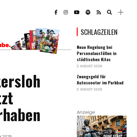
SCHLAGZEILEN
Neue Regelung bei
Personalausfällen in
städtischen Kitas
3. AUGUST 2026
tersloh
Zwangsgeld für
Autoscooter im Parkbad
tzt
3. AUGUST 2026
rhaben
Anzeige
r 2025