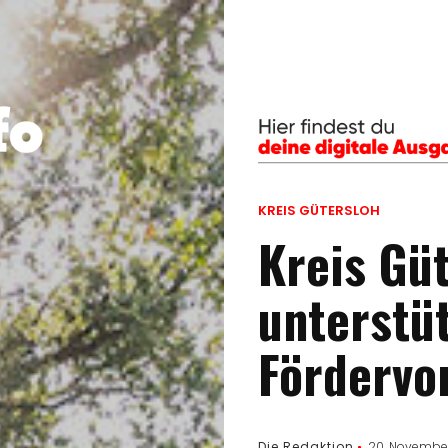
KREIS GÜTERSLOH
Kreis Gü
unterstü
Fördervo
Die Redaktion
20. Novembe