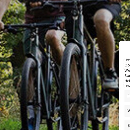
Um 
Co
We
Sur
de
und
F
V
S