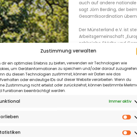
auch auf andere nationale 
sagt Jörn Berding, der beim
Gesamtkoordination über
Der Münsterland e.V. ist ste
Arbeitsgemeinschaft „Europ
Aktuelles
zahlreiche Städte und Gem
&
angehören und die zudem 
Zustimmung verwalten
Kofinanzierung tragen. Auch 
Termine
Arbeitsgemeinschaft, trägt 
dir ein optimales Erlebnis zu bieten, verwenden wir Technologien wie
okies, um Geräteinformationen zu speichern und/oder darauf zuzugreifen
Projekt ist eine gute Chan
Kultur
nn du diesen Technologien zustimmst, können wir Daten wie das
der attraktiven Radrouten 
fverhalten oder eindeutige IDs auf dieser Website verarbeiten. Wenn du
weiterzuentwickeln “, sagt 
&
ine Zustimmung nicht erteilst oder zurückziehst, können bestimmte Merkm
pro Wirtschaft GT um den B
 Funktionen beeinträchtigt werden.
Meinung
kümmert. Im Kreis Gütersl
unktional
Immer aktiv
Harsewinkel über Güterslo
Reportagen
und Verl bis zum Emsquellg
orlieben
Stukenbrock, wo er den Kre
&
Vo
verlässt.
Sonderthemen
tatistiken
St