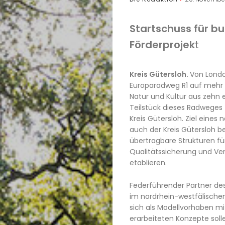
Startschuss für b
Förderprojek
t
Kreis Gütersloh.
Von Londo
Europaradweg R1 auf mehr 
Natur und Kultur aus zehn 
Teilstück dieses Radweges 
Kreis Gütersloh. Ziel eines
auch der Kreis Gütersloh be
übertragbare Strukturen für
Qualitätssicherung und Ve
etablieren.
Federführender Partner des 
im nordrhein-westfälischen
sich als Modellvorhaben mi
erarbeiteten Konzepte soll