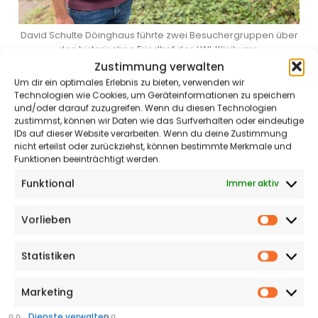
David Schulte Döinghaus führte zwei Besuchergruppen über
den historischen Friedhof des LWL Klinikums.
Foto: Stadt Gütersloh
Zustimmung verwalten
Um dir ein optimales Erlebnis zu bieten, verwenden wir
Technologien wie Cookies, um Geräteinformationen zu speichern
und/oder darauf zuzugreifen. Wenn du diesen Technologien
zustimmst, können wir Daten wie das Surfverhalten oder eindeutige
IDs auf dieser Website verarbeiten. Wenn du deine Zustimmung
nicht erteilst oder zurückziehst, können bestimmte Merkmale und
Funktionen beeinträchtigt werden.
Funktional
Immer aktiv
Vorlieben
Vorlieb
Statistiken
Statisti
Marketing
Market
Das Grab des ehemaligen Klinikdirektors Dr. Hermann Simon
Dienste verwalten