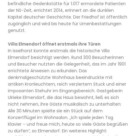
befindliche Gedenkstätte für 1.017 ermordete Patienten
der NS-Zeit, errichtet 2014, erinnert an die dunklen
Kapitel deutscher Geschichte. Der Friedhof ist öffentlich
zugänglich und wird bis heute für Urnenbestattungen
genutzt.
Villa Elmendorf öffnet erstmals ihre Türen
In Isselhorst konnte erstmals die historische Villa
Elmendorf besichtigt werden. Rund 300 Besucherinnen
und Besucher nutzten die Gelegenheit, das im Jahr 1901
errichtete Anwesen zu erkunden. Das
denkmalgeschützte Wohnhaus beeindruckte mit
antiken Kronleuchtern, reich verziertem Stuck und einer
imposanten Stehuhr im Eingangsbereich. Gastgeberin
Ulrieke Elmendorf, die das Haus bewohnt, ließ es sich
nicht nehmen, ihre Gäste musikalisch zu unterhalten:
Alle 30 Minuten spielte sie ein Stück auf dem
Konzertflügel im Wohnsalon. „Ich spiele jeden Tag
Klavier – und freue mich, heute so viele Gäste begrüßen
zu dürfen“, so Elmendorf. Ein weiteres Highlight: