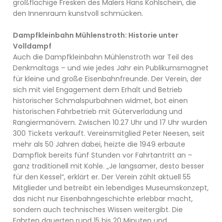
großflächige Fresken des Malers Hans Kohlschein, die
den Innenraum kunstvoll schmücken.
Dampfkleinbahn Mühlenstroth: Historie unter
Volldampf
Auch die Dampfkleinbahn Mühlenstroth war Teil des
Denkmaltags – und wie jedes Jahr ein Publikumsmagnet
für kleine und große Eisenbahnfreunde. Der Verein, der
sich mit viel Engagement dem Erhalt und Betrieb
historischer Schmalspurbahnen widmet, bot einen
historischen Fahrbetrieb mit Güterverladung und
Rangiermanövern. Zwischen 10.27 Uhr und 17 Uhr wurden
300 Tickets verkauft. Vereinsmitglied Peter Neesen, seit
mehr als 50 Jahren dabei, heizte die 1949 erbaute
Dampflok bereits fünf Stunden vor Fahrtantritt an –
ganz traditionell mit Kohle. „Je langsamer, desto besser
für den Kessel“, erklärt er. Der Verein zählt aktuell 55
Mitglieder und betreibt ein lebendiges Museumskonzept,
das nicht nur Eisenbahngeschichte erlebbar macht,
sondern auch technisches Wissen weitergibt. Die
Fahrten dauerten rund 15 bis 20 Minuten und