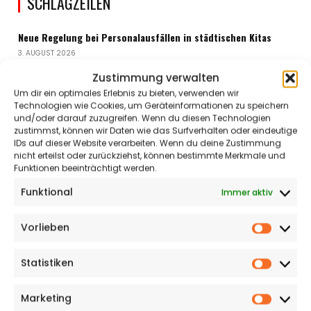
SCHLAGZEILEN
Neue Regelung bei Personalausfällen in städtischen Kitas
3. AUGUST 2026
Zwangsgeld für Autoscooter im Parkbad
Zustimmung verwalten
3. AUGUST 2026
Um dir ein optimales Erlebnis zu bieten, verwenden wir
Technologien wie Cookies, um Geräteinformationen zu speichern
und/oder darauf zuzugreifen. Wenn du diesen Technologien
zustimmst, können wir Daten wie das Surfverhalten oder eindeutige
Anzeige
IDs auf dieser Website verarbeiten. Wenn du deine Zustimmung
nicht erteilst oder zurückziehst, können bestimmte Merkmale und
Funktionen beeinträchtigt werden.
Funktional
Immer aktiv
Vorlieben
Vorlieb
Statistiken
Statisti
Marketing
Market