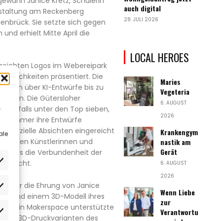
ewann Janice Kretz, Schülerin
auch digital
estaltung am Reckenberg
28. JULI 2026
enbrück. Sie setzte sich gegen
und erhielt Mitte April die
LOCAL HEROES
ereichten Logos im Webereipark
Möglichkeiten präsentiert. Die
Maries
tskizzen über KI-Entwürfe bis zu
Vegeteria
rbeiten. Die Gütersloher
6. AUGUST
.
 ebenfalls unter den Top sieben,
2026
Teilnehmer ihre Entwürfe
merzielle Absichten eingereicht
Krankengym
ale
nastik am
nkt allen Künstlerinnen und
Gerät
nt, das die Verbundenheit der
rstreicht.
6. AUGUST
2026
ng war die Ehrung von Janice
rlieben
Wenn Liebe
umen und einem 3D-Modell ihres
zur
r Verein Makerspace unterstützte
Verantwortu
atistiken
ältigen 3D-Druckvarianten des