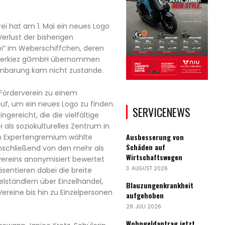
ei hat am 1. Mai ein neues Logo
Verlust der bisherigen
i“ im Weberschiffchen, deren
rgerkiez gGmbH übernommen
inbarung kam nicht zustande.
 Förderverein zu einem
uf, um ein neues Logo zu finden.
SERVICENEWS
gereicht, die die vielfältige
ls soziokulturelles Zentrum in
Ausbesserung von
Ein Expertengremium wählte
Schäden auf
anschließend von den mehr als
Wirtschaftswegen
vereins anonymisiert bewertet
3. AUGUST 2026
äsentieren dabei die breite
elständlern über Einzelhandel,
Blauzungenkrankheit
ereine bis hin zu Einzelpersonen
aufgehoben
28. JULI 2026
Wohngeldantrag jetzt