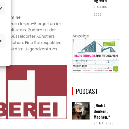
ng wird
3. AUGUST
rketing
2026
nd Termine
verein zum Impro-Biergarten im
r Kultur ein. Zudem ist der
Anzeige
“ des Düsseldorfer Künstlers
rn
rk zu sehen. Eine Retrospektive
rden wird im Jugendzentrum
PODCAST
„Nicht
denken.
Machen.“
20. MAI 2026