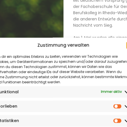
Mit deutlichem Vorsprung g
der Fachoberschule für G
Berufskolleg in Rheda-Wied
die anderen Entwürfe durch 
Nachricht vom Sieg.
Aktuelles
Am 1. Mai wurden alle eing
&
während eines Marktes der 
Zustimmung verwalten
Vielfalt reichte von Bleistif
Termine
grafisch anspruchsvollen A
dir ein optimales Erlebnis zu bieten, verwenden wir Technologien wie
okies, um Geräteinformationen zu speichern und/oder darauf zuzugreifen
Grafikerin Carolin Lewecke,
Kultur
nn du diesen Technologien zustimmst, können wir Daten wie das
erinnerte daran, dass alle 
fverhalten oder eindeutige IDs auf dieser Website verarbeiten. Wenn du
ehrenamtlich und ohne kom
&
ine Zustimmung nicht erteilst oder zurückziehst, können bestimmte Merkm
haben. Der Förderverein da
 Funktionen beeinträchtigt werden.
Meinung
Künstlern für ihr Engageme
unktional
Immer aktiv
Stadt mit der Weberei unte
Reportagen
orlieben
Höhepunkt der Veranstaltu
&
Vo
Kretz, die mit Applaus, Bl
Sonderthemen
Logos gewürdigt wurde. De
tatistiken
St
die Präsentation mit vielf