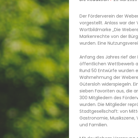
Der Förderverein der Weber
vorgestellt. Anlass war der 
Wortbildmarke „Die Webere
Markenrechte von der Bü
wurden. Eine Nutzungsvere
Anfang des Jahres rief der
öffentlichen Wettbewerb a
Rund 50 Entwürfe wurden ein
Wahrnehmung der Weberei a
Gütersloh widerspiegeln. 
sieben Favoriten aus, die 
300 Mitgliedern des Förder
wurden. Die Mitglieder repr
Stadtgesellschaft: von Mitt
Gastronomie, Musikszene, V
und Familien.