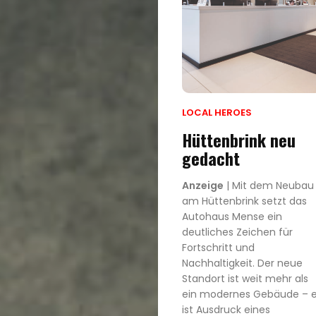
LOCAL HEROES
Hüttenbrink neu
gedacht
Anzeige
| Mit dem Neubau
am Hüttenbrink setzt das
Autohaus Mense ein
deutliches Zeichen für
Fortschritt und
Nachhaltigkeit. Der neue
Standort ist weit mehr als
ein modernes Gebäude – e
ist Ausdruck eines