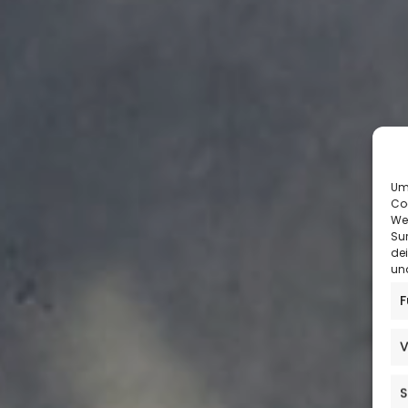
Um 
Co
We
Sur
de
und
F
V
S