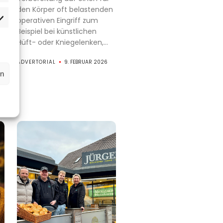
n
den Körper oft belastenden
operativen Eingriff zum
rketing
nd
Beispiel bei künstlichen
Hüft- oder Kniegelenken,...
t
ie
ADVERTORIAL
9. FEBRUAR 2026
rn