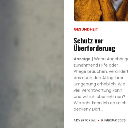
GESUNDHEIT
Schutz vor
Überforderung
Anzeige
| Wenn Angehörig
zunehmend Hilfe oder
Pflege brauchen, veränder
das auch den Alltag ihrer
Umgebung erheblich. Wie
viel Verantwortung kann
und will ich übernehmen?
Wie sehr kann ich an mich
denken? Darf...
ADVERTORIAL
9. FEBRUAR 2026