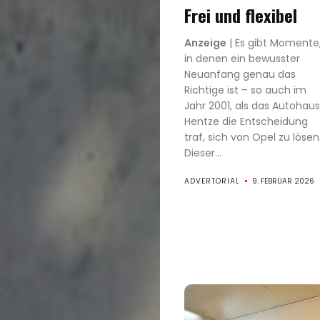
Frei und flexibel
Anzeige
| Es gibt Momente
in denen ein bewusster
Neuanfang genau das
Richtige ist – so auch im
Jahr 2001, als das Autohaus
Hentze die Entscheidung
traf, sich von Opel zu lösen
Dieser...
ADVERTORIAL
9. FEBRUAR 2026