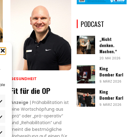
PODCAST
„Nicht
denken.
Machen.“
20. MAI 2026
King
.
Bomber Karl
GESUNDHEIT
9. MÄRZ 2026
ale
r
Fit für die OP
King
Bomber Karl
Anzeige
| Prähabilitation ist
9. MÄRZ 2026
eine Wortschöpfung aus
„prä“ oder „prä-operativ“
rlieben
und „Rehabilitation“ und
t
meint die bestmögliche
atistiken
Vorbereitung auf einen für