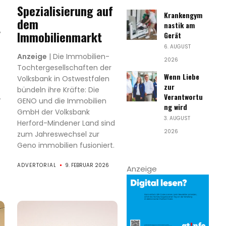
Spezialisierung auf
Krankengym
dem
nastik am
,
Immobilienmarkt
Gerät
6. AUGUST
Anzeige
| Die Immobilien-
2026
Tochtergesellschaften der
Wenn Liebe
Volksbank in Ostwestfalen
zur
bündeln ihre Kräfte: Die
Verantwortu
.
GENO und die Immobilien
ng wird
GmbH der Volksbank
3. AUGUST
Herford-Mindener Land sind
2026
zum Jahreswechsel zur
Geno immobilien fusioniert.
ADVERTORIAL
9. FEBRUAR 2026
Anzeige