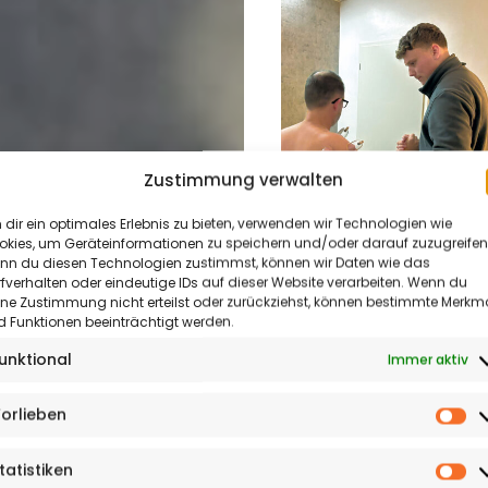
Aktuelles
&
Zustimmung verwalten
Termine
dir ein optimales Erlebnis zu bieten, verwenden wir Technologien wie
okies, um Geräteinformationen zu speichern und/oder darauf zuzugreifen
Kultur
nn du diesen Technologien zustimmst, können wir Daten wie das
GESUNDHEIT
fverhalten oder eindeutige IDs auf dieser Website verarbeiten. Wenn du
&
ine Zustimmung nicht erteilst oder zurückziehst, können bestimmte Merkm
Schröpfen für meh
 Funktionen beeinträchtigt werden.
Meinung
Beweglichkeit
unktional
Immer aktiv
Reportagen
Anzeige
| Gesundheit
orlieben
entsteht durch gezielte
&
Vo
Bewegung, Aufmerksamkei
Sonderthemen
und gute Begleitung. Im
tatistiken
St