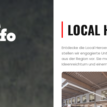
LOCAL 
Entdecke die Local Heroe
stellen wir engagierte Un
aus der Region vor. Sie 
Ideenreichtum und einem