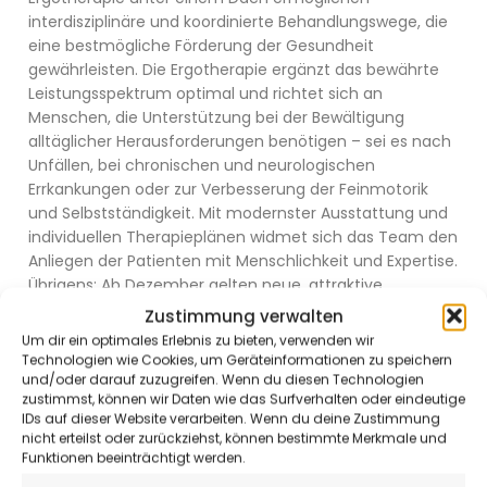
interdisziplinäre und koordinierte Behandlungswege, die
eine bestmögliche Förderung der Gesundheit
gewährleisten. Die Ergotherapie ergänzt das bewährte
Leistungsspektrum optimal und richtet sich an
Menschen, die Unterstützung bei der Bewältigung
alltäglicher Herausforderungen benötigen – sei es nach
Unfällen, bei chronischen und neurologischen
Errkankungen oder zur Verbesserung der Feinmotorik
und Selbstständigkeit. Mit modernster Ausstattung und
individuellen Therapieplänen widmet sich das Team den
Anliegen der Patienten mit Menschlichkeit und Expertise.
Übrigens: Ab Dezember gelten neue, attraktive
Öffnungszeiten – Montag bis Donnerstag von 8 bis 17
Zustimmung verwalten
Uhr und Freitag von 8 bis 14.30 Uhr. Diese flexiblen Zeiten
Um dir ein optimales Erlebnis zu bieten, verwenden wir
schaffen ein angenehmes Arbeitszeitmodell für das
Technologien wie Cookies, um Geräteinformationen zu speichern
und/oder darauf zuzugreifen. Wenn du diesen Technologien
gesamte Team. Jetzt schon Termine für Physiotherapie
zustimmst, können wir Daten wie das Surfverhalten oder eindeutige
und die neue Ergotherapie sichern – für eine
IDs auf dieser Website verarbeiten. Wenn du deine Zustimmung
ganzheitliche Betreuung aus einer Hand.
nicht erteilst oder zurückziehst, können bestimmte Merkmale und
Funktionen beeinträchtigt werden.